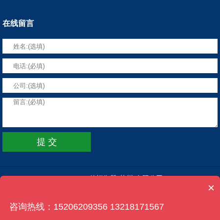
在线留言
Copyright 仲恒衡器(苏州)有限公司
×
友情链接：
全自动灌装机
铁氟龙网带
苏州钣金加工
手持喷码机
特氟龙
高温布
激光切割过滤器
手动泵
低噪音离心风机
透明四氟管
减速机厂家
咨询热线：15206209356 13218171567
200L灌装机
非标减速机
400HZ电源