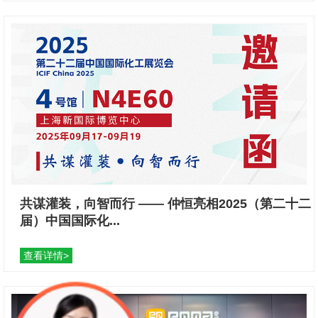
共谋灌装，向智而行 —— 仲恒亮相2025（第二十二
届）中国国际化...
查看详情>