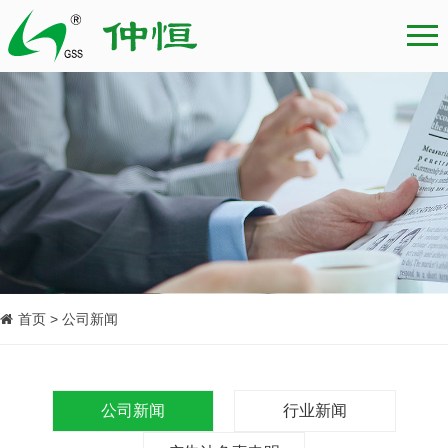
首页 > 公司新闻
公司新闻
行业新闻