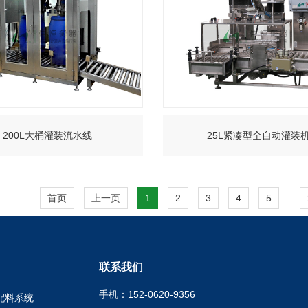
200L大桶灌装流水线
25L紧凑型全自动灌装
+
+
首页
上一页
1
2
3
4
5
...
联系我们
手机：152-0620-9356
配料系统