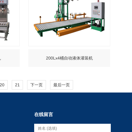
机
200Lx4桶自动液体灌装机
+
20
21
下一页
最后一页
在线留言