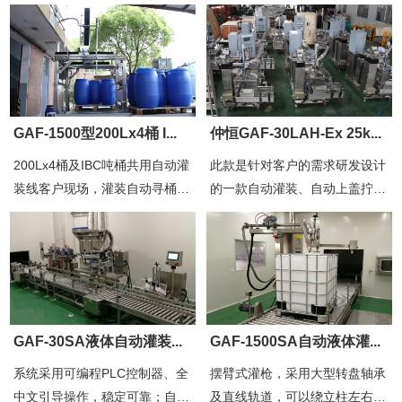
GAF-1500型200Lx4桶 I...
仲恒GAF-30LAH-Ex 25k...
200Lx4桶及IBC吨桶共用自动灌
此款是针对客户的需求研发设计
装线客户现场，灌装自动寻桶灌
的一款自动灌装、自动上盖拧盖
装完全自动化操作减少人工操作
的高精度液体灌装机！具有便于
压力，提高生产效率，200Lx4
维护，灌装准确、不溢出防飞溅
桶及IBC吨桶共用自动灌装线客
等特点！间接的为企业减少生产
户现场，灌装自动寻桶灌装...
成本和减少对液体物料...
GAF-30SA液体自动灌装...
GAF-1500SA自动液体灌...
系统采用可编程PLC控制器、全
摆臂式灌枪，采用大型转盘轴承
中文引导操作，稳定可靠；自动
及直线轨道，可以绕立柱左右、