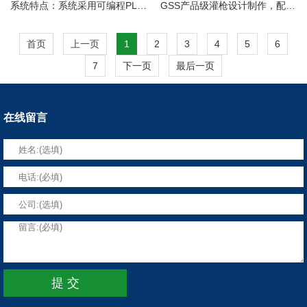
系统特点：系统采用可编程PLC
GSS产品级灌枪设计制作，配置
控制器、全中文引导操作，稳定
大、小球阀及手动球阀组充分展
可靠；自动输送、自动定位、自
现灌装作业大、中、小、微量控
首页
上一页
1
2
3
4
5
6
动灌装、自动上盖拧盖；灌枪整
制一气呵成，达到灌装准确，快
7
下一页
最后一页
体工艺制作，杜绝滴漏、...
速，灌装无滴漏，防飞溅，不...
在线留言