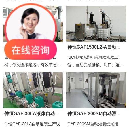
输送、自动定位、自动灌装、自
前后移动，完全适用200L四桶
动上盖拧盖、自动贴标；稳定性
及IBC桶灌装；气动式操作钮操
好、减少损耗、节约成本，提高
作更加便利，搭配左右碟刹及前
作业效率，减少人工操...
后侧刹，杜绝灌枪触碰桶...
GAF-1500S4A自动灌装...
仲恒GAF1500L2-A自动...
四枪单计量，栈板一次摆放四
IBC吨桶灌装机采用双枪双工
桶，依次连续灌装，有效节省时
位，自动完成进桶、对口、灌
间及空间，提高灌装效率；马达
装、出桶，可适用于两种不能混
升降方式，多点高度定位，可适
合的液体物料灌装，系统采用禁
用各种不同高度包装桶；耐腐蚀
止A/B两种灌枪同时启动保护功
防尘装置，保护设备轴承...
能，防止A/B灌枪同时启动，...
仲恒GAF-30LA液体自动...
仲恒GAF-300SM自动灌...
仲恒GAF-30LA自动灌装生产线
GAF-300SM自动灌装线采用