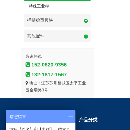
特殊工业秤
桶槽称重模块
+
其他配件
+
咨询热线
152-0620-9356
132-1817-1567
地址：江苏苏州相城区太平工业
园金瑞路3号
请您留言
网站导航
产品分类
填写【姓名】和【电话】，技术直