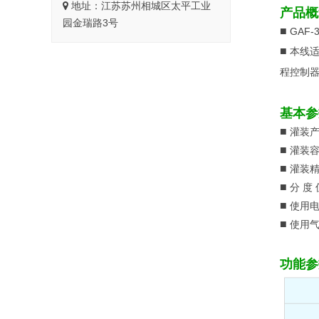
地址：江苏苏州相城区太平工业
产品概
园金瑞路3号
■
GAF-
■
本线适
程控制器
基本参
■
灌装产
■
灌装容
■
灌装精
■
分 度 
■
使用电源
■
使用气源
功能参