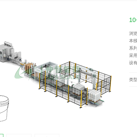
1
浏览
本线
系
采
设
类型