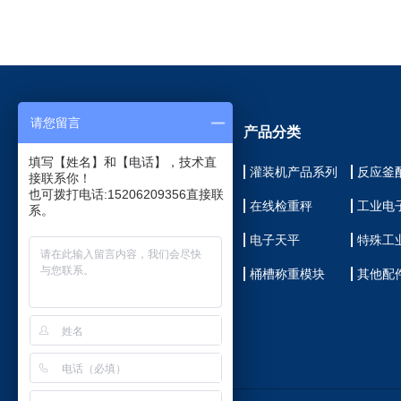
请您留言
网站导航
产品分类
填写【姓名】和【电话】，技术直
仲恒首页
灌装机产品系列
反应釜
接联系你！
也可拨打电话:15206209356直接联
关于我们
在线检重秤
工业电
系。
产品展示
电子天平
特殊工
客户见证
桶槽称重模块
其他配
新闻中心
联系我们