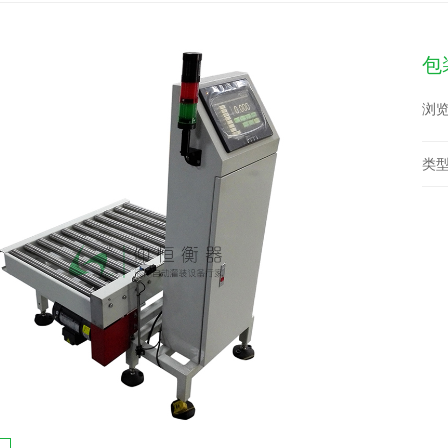
包
浏览
类型