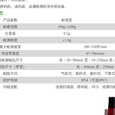
喷码机、读码器、金属检测机等外部设备。
数
产品参数
标准型
称量范围
100g~1200g
分度值
0.5g
检测精度
±
1.0g
最大检测速度
100~150
件
/min
传送带速度
47~70m/min
被检测物品尺寸
长：
50~300mm
宽：
10~230mm
高
重段尺寸（带宽）
长：
450mm
宽：
250mm
剔除方式
气吹式、推杆式、拨杆式、下降式
防护等级
IP54
（可选
IP67
）
功能选配
连接扫描器、喷码机、
DCS
、追溯功