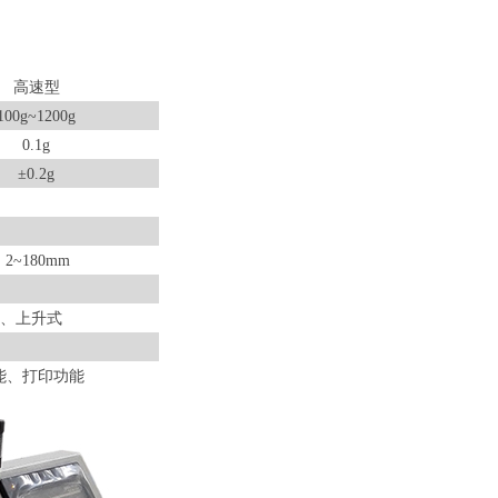
高速型
100g~1200g
0.1g
±
0.2g
：
2~180mm
、上升式
能、打印功能