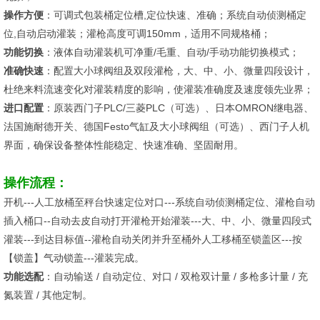
操作方便
：可调式包装桶定位槽,定位快速、准确；系统自动侦测桶定
位,自动启动灌装；灌枪高度可调150mm，适用不同规格桶；
功能切换
：液体自动灌装机可净重/毛重、自动/手动功能切换模式；
准确快速
：配置大小球阀组及双段灌枪，大、中、小、微量四段设计，
杜绝来料流速变化对灌装精度的影响，使灌装准确度及速度领先业界；
进口配置
：原装西门子PLC/三菱PLC（可选）、日本OMRON继电器、
法国施耐德开关、德国Festo气缸及大小球阀组（可选）、西门子人机
界面，确保设备整体性能稳定、快速准确、坚固耐用。
操作流程：
开机---人工放桶至秤台快速定位对口---系统自动侦测桶定位、灌枪自动
插入桶口--自动去皮自动打开灌枪开始灌装---大、中、小、微量四段式
灌装---到达目标值--灌枪自动关闭并升至桶外人工移桶至锁盖区---按
【锁盖】气动锁盖---灌装完成。
功能选配
：自动输送 / 自动定位、对口 / 双枪双计量 / 多枪多计量 / 充
氮装置 / 其他定制。