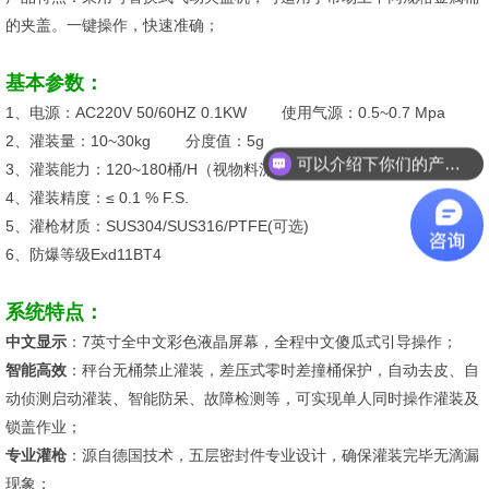
的夹盖。一键操作，快速准确；
基本参数：
1、电源：AC220V 50/60HZ 0.1KW 使用气源：0.5~0.7 Mpa
2、灌装量：10~30kg 分度值：5g
可以介绍下你们的产品么？
3、灌装能力：120~180桶/H（视物料流速）
4、灌装精度：≤ 0.1 % F.S.
5、灌枪材质：SUS304/SUS316/PTFE(可选)
6、防爆等级Exd11BT4
系统特点：
中文显示
：7英寸全中文彩色液晶屏幕，全程中文傻瓜式引导操作；
智能高效
：秤台无桶禁止灌装，差压式零时差撞桶保护，自动去皮、自
动侦测启动灌装、智能防呆、故障检测等，可实现单人同时操作灌装及
锁盖作业；
专业灌枪
：源自德国技术，五层密封件专业设计，确保灌装完毕无滴漏
现象；